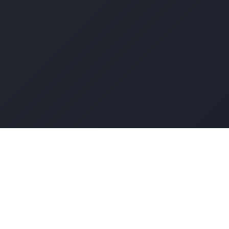
Le concours national qui célèbre l'excellence des spiritueux
français.
Navigation