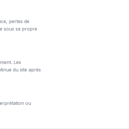
ice, pertes de
ite sous sa propre
oment. Les
ntinue du site après
terprétation ou