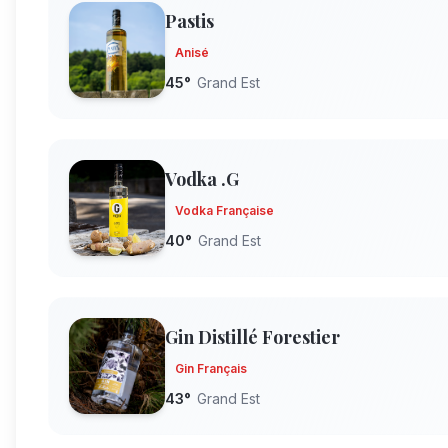
Pastis
Anisé
45
°
Grand Est
Vodka .G
Vodka Française
40
°
Grand Est
Gin Distillé Forestier
Gin Français
43
°
Grand Est