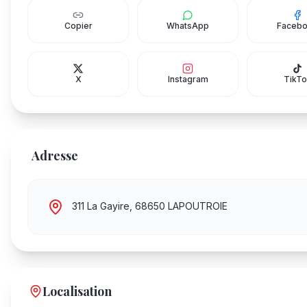
Copier
WhatsApp
Faceb
X
Instagram
TikTo
Adresse
311 La Gayire, 68650 LAPOUTROIE
Localisation