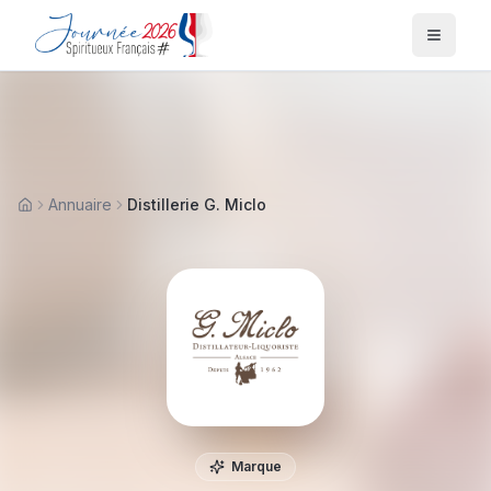
Menu
Annuaire
Distillerie G. Miclo
Accueil
Marque