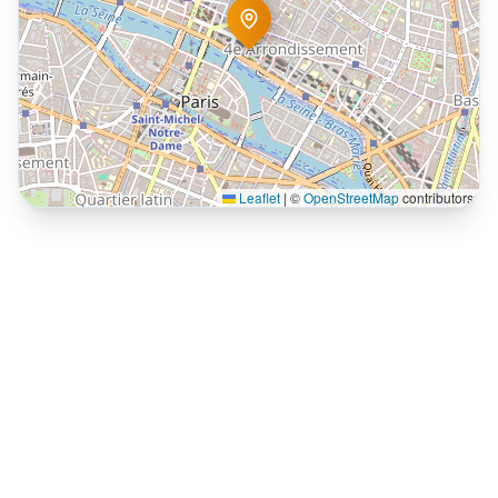
Leaflet
|
©
OpenStreetMap
contributors