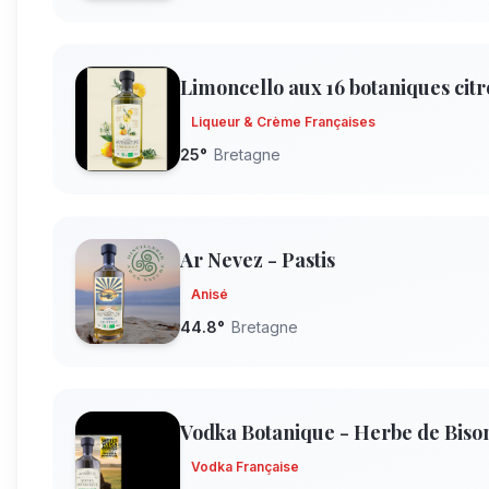
Limoncello aux 16 botaniques cit
Liqueur & Crème Françaises
25
°
Bretagne
Ar Nevez - Pastis
Anisé
44.8
°
Bretagne
Vodka Botanique - Herbe de Biso
Vodka Française