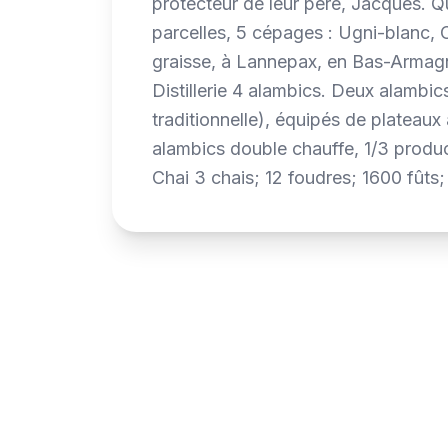
protecteur de leur père, Jacques. Qu
parcelles, 5 cépages : Ugni-blanc, 
graisse, à Lannepax, en Bas-Armagn
Distillerie 4 alambics. Deux alambi
traditionnelle), équipés de plateau
alambics double chauffe, 1/3 produc
Chai 3 chais; 12 foudres; 1600 fûts; 