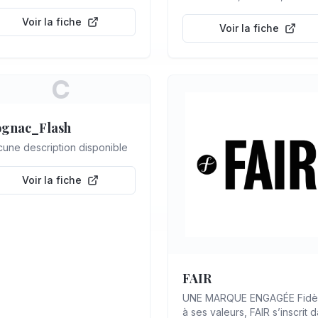
sur le grain et élevés par la
Voir la fiche
famille Godier, champenois...
Voir la fiche
C
gnac_Flash
une description disponible
Voir la fiche
FAIR
UNE MARQUE ENGAGÉE Fidè
à ses valeurs, FAIR s’inscrit 