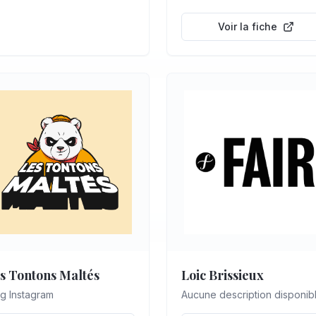
une démarche de redistribut
et de partage équitable. L’e...
Voir la fiche
s Tontons Maltés
Loic Brissieux
g Instagram
Aucune description disponib