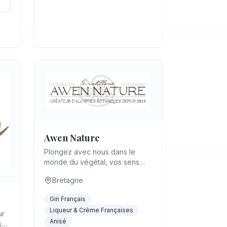
Awen Nature
Plongez avec nous dans le
monde du végétal, vos sens
s'éveilleront à la dégustation
Bretagne
de nos sirops, liqueurs, gins,
absin...
Gin Français
Liqueur & Crème Françaises
ur
Anisé
s