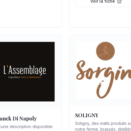
Voir la fiche
SOLIGNY
anck Di Napoly
Soligny, des malts produits s
une description disponible
notre ferme, brassés, distillé