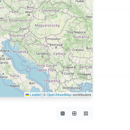
Leaflet
|
©
OpenStreetMap
contributors