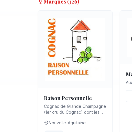
Marques (
326
)
Ma
Auc
Raison Personnelle
Cognac de Grande Champagne
(1er cru du Cognac) dont les
eaux de vie ont été distillées il
Nouvelle-Aquitaine
y a une vingtaine d'années,
da...